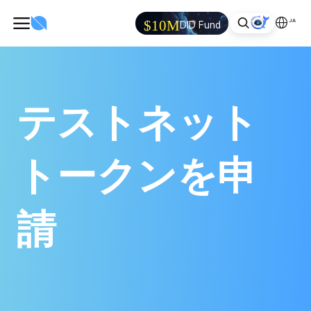
JA
$10M
DID Fund
テストネット
トークンを申
請